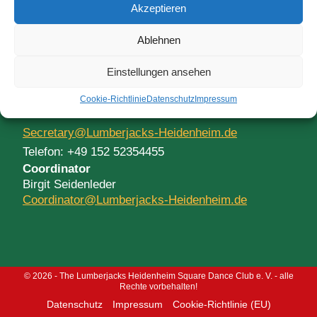
Akzeptieren
Vice-President
Ingrid Stricker-Schmid
Ablehnen
Vice-President@Lumberjacks-Heidenheim.de
Einstellungen ansehen
Secretary
Cookie-Richtlinie
Datenschutz
Impressum
Petra Hörmann
Secretary@Lumberjacks-Heidenheim.de
Telefon: +49 152 52354455
Coordinator
Birgit Seidenleder
Coordinator@Lumberjacks-Heidenheim.de
© 2026 - The Lumberjacks Heidenheim Square Dance Club e. V. - alle
Rechte vorbehalten!
Datenschutz
Impressum
Cookie-Richtlinie (EU)