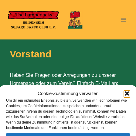
Zum
Inhalt
springen
Vorstand
Haben Sie Fragen oder Anregungen zu unserer
Homepage oder zum Verein? Einfach E-Mail an:
Cookie-Zustimmung verwalten
Um dir ein optimales Erlebnis zu bieten, verwenden wir Technologien wie
President
&
Treasurer
Cookies, um Geräteinformationen zu speichern und/oder darauf
Kurt Hübner
zuzugreifen. Wenn du diesen Technologien zustimmst, können wir Daten
wie das Surfverhalten oder eindeutige IDs auf dieser Website verarbeiten.
President@Lumberjacks-Heidenheim.de
Wenn du deine Zustimmung nicht erteilst oder zurückziehst, können
Treasurer@Lumberjacks-Heidenheim.de
bestimmte Merkmale und Funktionen beeinträchtigt werden.
Telefon: +49 7322 24562