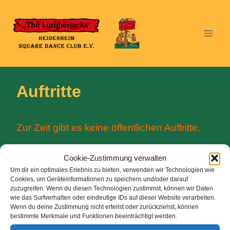
Zum
Inhalt
springen
Auftritte
Zur Zeit gibt es keine öffentlichen Auftritte.
Cookie-Zustimmung verwalten
Kontakt:
siehe unter
Vorstand
Um dir ein optimales Erlebnis zu bieten, verwenden wir Technologien wie
Cookies, um Geräteinformationen zu speichern und/oder darauf
zuzugreifen. Wenn du diesen Technologien zustimmst, können wir Daten
wie das Surfverhalten oder eindeutige IDs auf dieser Website verarbeiten.
Wenn du deine Zustimmung nicht erteilst oder zurückziehst, können
bestimmte Merkmale und Funktionen beeinträchtigt werden.